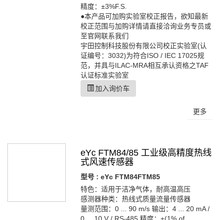
精度：±3%F.S.
●本产品可加购实验室校正报告，欲知最新
校正范围与加购详情请直接洽询业务专员或
至官网联系我们
宇田控制科技股份有限公司校正实验室(认
证编号：3032)为符合ISO / IEC 17025规
范，并具与ILAC-MRA相互承认资格之TAF
认证标准实验室
加入询价车
更多
eYc FTM84/85 工业级高精度热线
式风速传感器
型号 : eYc FTM84FTM85
特色：适用于洁净气体，耐高温高压
感测器种类：热线式质量流量传感器
量测范围：0 ... 90 m/s 输出：4 ... 20 mA /
0 ... 10 V / RS-485 精度：±(1% of