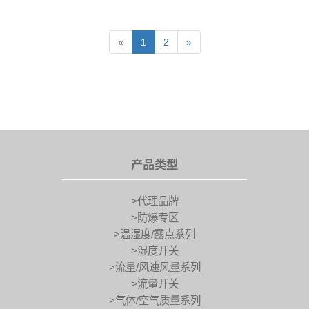
«
1
2
»
产品类型
>代理品牌
>防爆专区
>温湿度/露点系列
>湿度开关
>流量/风速风量系列
>流量开关
>气体/空气质量系列