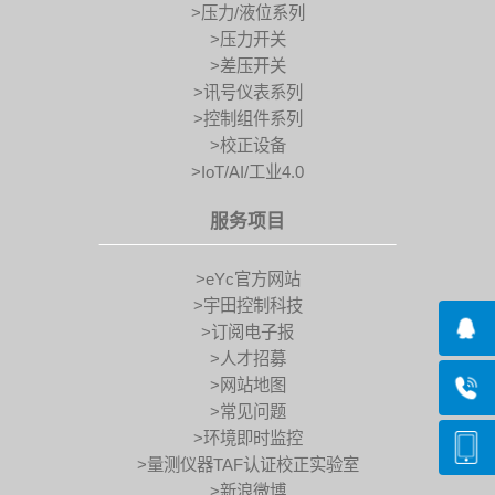
>压力/液位系列
>压力开关
>差压开关
>讯号仪表系列
>控制组件系列
>校正设备
>IoT/AI/工业4.0
服务项目
>eYc官方网站
>宇田控制科技
>订阅电子报
>人才招募
>网站地图
>常见问题
>环境即时监控
>量测仪器TAF认证校正实验室
>新浪微博