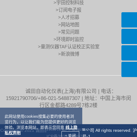
>宇田控制科技
>订阅电子报
>人才招募
>网站地图
>常见问题
>环境即时监控
>量测仪器TAF认证校正实验室
>新浪微博
诚田自动化仪表(上海)有限公司 | 电话：
15921790706/+86-021-54887307 | 地址：中国上海市闵
行区金都路4289号7栋2楼
此网站使用cookies搜集必要的使用者浏
览行为，以让我们能为您提供更好的浏览
体验。浏览本网站，即表示您同意
线上隐
Copyright © 2021 诚田自动化仪表(上海)有限公司 All rights reserved.
沪
私权声明
× 关闭
ICP备2021029997号-1