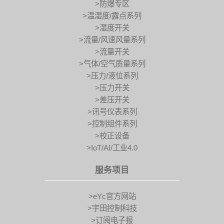
>防爆专区
>温湿度/露点系列
>湿度开关
>流量/风速风量系列
>流量开关
>气体/空气质量系列
>压力/液位系列
>压力开关
>差压开关
>讯号仪表系列
>控制组件系列
>校正设备
>IoT/AI/工业4.0
服务项目
>eYc官方网站
>宇田控制科技
>订阅电子报