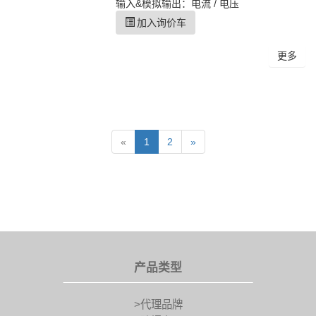
输入&模拟输出：电流 / 电压
加入询价车
更多
«
1
2
»
产品类型
>代理品牌